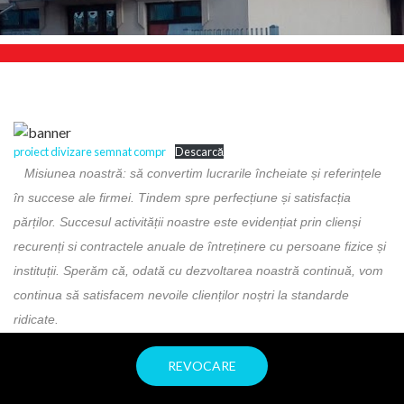
proiect divizare semnat compr
Descarcă
Misiunea noastră: să convertim lucrarile încheiate și referințele
în succese ale firmei. Tindem spre perfecțiune și satisfacția
părților. Succesul activității noastre este evidențiat prin clienși
recurenți si contractele anuale de întreținere cu persoane fizice și
instituții. Sperăm că, odată cu dezvoltarea noastră continuă, vom
continua să satisfacem nevoile clienților noștri la standarde
ridicate.
Activitatea noastra pricipală constă în executarea,
REVOCARE
functionalizarea, mentenanța și revizia sistemelor de apa caldă, a
sistemelor de încălzire și a sistemelor de protecție împotriva