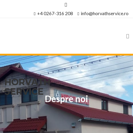
+4 0267-316 208
info@horvathservice.ro
HORVATH
SERVICE
Despre noi